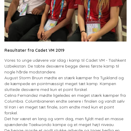
Resultater fra Cadet VM 2019
Vores to unge udøvere var idag i kamp til Cadet VM - Tashkent
Uzbekistan. De tabte desværre begge deres første kamp til
nogle hårde modstandere.
August Storm Bruun mødte en stærk kæmper fra Tyskland og
de kæmpede en pointmæssigt meget tæt kamp. Kampen
sluttede desværre med kun et point forskel.
Celina Fernandez mødte ligeledes en meget stærk kæmper fra
Columbia. Columbianeren endte senere i finalen og vandt sølv
til Iran i en meget tæt finale, som endte med kun et point
forskel.
Det har været en lang og varm dag, men fyldt med en masse
spændende Taekwondo kampe og et meget højt niveau.
De begge gjorde et godt stykke arbejde og tager herfra en