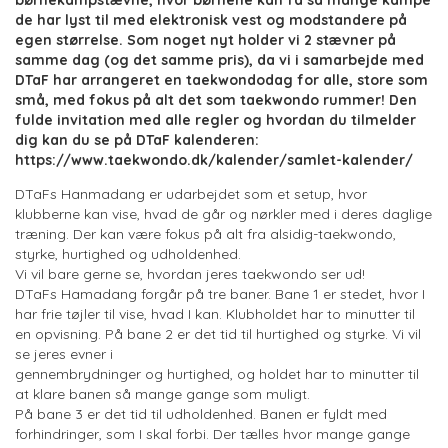
børnekampstævne, hvor børnene kan få så mange kampe
de har lyst til med elektronisk vest og modstandere på
egen størrelse. Som noget nyt holder vi 2 stævner på
samme dag (og det samme pris), da vi i samarbejde med
DTaF har arrangeret en taekwondodag for alle, store som
små, med fokus på alt det som taekwondo rummer! Den
fulde invitation med alle regler og hvordan du tilmelder
dig kan du se på DTaF kalenderen:
https://www.taekwondo.dk/kalender/samlet-kalender/
DTaFs Hanmadang er udarbejdet som et setup, hvor
klubberne kan vise, hvad de går og nørkler med i deres daglige
træning. Der kan være fokus på alt fra alsidig-taekwondo,
styrke, hurtighed og udholdenhed.
Vi vil bare gerne se, hvordan jeres taekwondo ser ud!
DTaFs Hamadang forgår på tre baner. Bane 1 er stedet, hvor I
har frie tøjler til vise, hvad I kan. Klubholdet har to minutter til
en opvisning. På bane 2 er det tid til hurtighed og styrke. Vi vil
se jeres evner i
gennembrydninger og hurtighed, og holdet har to minutter til
at klare banen så mange gange som muligt.
På bane 3 er det tid til udholdenhed. Banen er fyldt med
forhindringer, som I skal forbi. Der tælles hvor mange gange