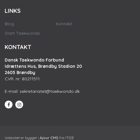
LINKS
Blog
Kontakt
Start Taekwondo
KONTAKT
Dansk Taekwondo Forbund
Idrættens Hus, Brøndby Stadion 20
2605 Brøndby
CVR. nr: 80211511
E-mail:
sekretariatet@taekwondo.dk
Websitet er bygget i
Ajour CMS
fra ITIDE