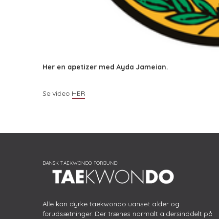
Her en apetizer med Ayda Jameian.
Se video
HER
Alle kan dyrke taekwondo uanset alder og
forudsætninger. Der trænes normalt aldersinddelt på