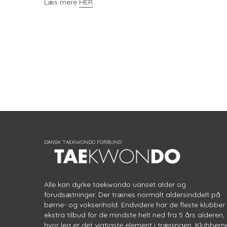
Læs mere
HER
Alle kan dyrke taekwondo uanset alder og
forudsætninger. Der trænes normalt aldersinddelt på
børne- og voksenhold. Endvidere har de fleste klubber
ekstra tilbud for de mindste helt ned fra 5 års alderen,
hvor leg er det vigtigste element i træningen. Klubbern