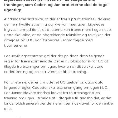
træninger, som Cadet- og Junioratleterne skal deltage i
ugentligt.
Ændringerne skal sikre, at der er fokus på atleternes udvikling
gennem kvalitetstræning og ikke kun mængden. Ligeledes
frigives hermed tid til, at atleterne kan træne mere i egen klub.
Dette skal sikre, at de pågældende teknikker og taktikker, der
arbejdes på i UC, kan forbedres i samarbejde med
klubtrænerne.
For udviklingscentrene gælder der pr. dags dato følgende
regler for træningsmængde. Det er nu obligatorisk for UC at
tilbyde tre træninger om ugen, hvor en af disse skal være
cadettræning og en skal være en åben træning.
For atleterne, der er tilknyttet et UC gælder pr. dags dato
følgende regler. Cadetter skal træne en gang om ugen i UC.
For Juniorudøvere ændres kravet fra to træninger til en
træning om ugen. I tilfælde af udtagelse til landsholdet, er det
landsholdstræneren der definerer træningskravet for den enkle
atlet.