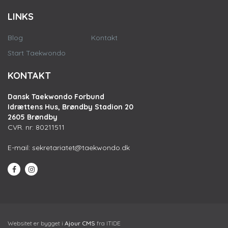
LINKS
Blog
Kontakt
Start Taekwondo
KONTAKT
Dansk Taekwondo Forbund
Idrættens Hus, Brøndby Stadion 20
2605 Brøndby
CVR. nr: 80211511
E-mail:
sekretariatet@taekwondo.dk
Websitet er bygget i
Ajour CMS
fra ITIDE