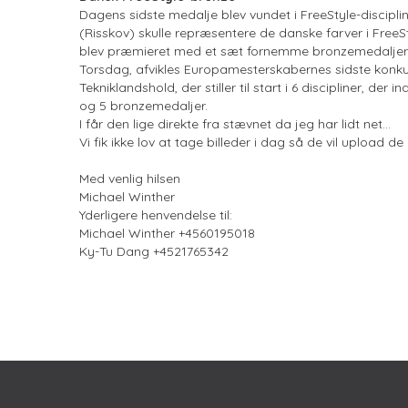
Dagens sidste medalje blev vundet i FreeStyle-discipl
(Risskov) skulle repræsentere de danske farver i FreeS
blev præmieret med et sæt fornemme bronzemedaljer
Torsdag, afvikles Europamesterskabernes sidste konkur
Tekniklandshold, der stiller til start i 6 discipliner, der 
og 5 bronzemedaljer.
I får den lige direkte fra stævnet da jeg har lidt net...
Vi fik ikke lov at tage billeder i dag så de vil upload 
Med venlig hilsen
Michael Winther
Yderligere henvendelse til:
Michael Winther +4560195018
Ky-Tu Dang +4521765342