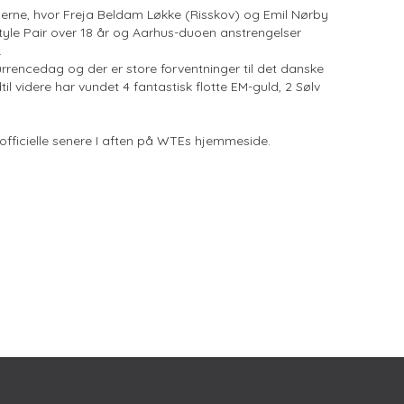
inerne, hvor Freja Beldam Løkke (Risskov) og Emil Nørby
tyle Pair over 18 år og Aarhus-duoen anstrengelser
.
rencedag og der er store forventninger til det danske
indtil videre har vundet 4 fantastisk flotte EM-guld, 2 Sølv
de officielle senere I aften på WTEs hjemmeside.