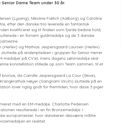
 i Senior Dame Team under 30 år.
sen (Lyseng), Nikoline Frølich (Aalborg) og Caroline
e, efter den danske trio leverede en fantastisk
en kvalificeret sig til finalen som fjerde bedste hold,
resulterede i en fornem guldmedalje og de 3 danske
opamestre.
r (Herlev) og Mathias Jespersgaard Laursen (Herlev)
n sluttede på andenpladsen i gruppen for Senior Herrer
EM-medaljer på CV’et, mens dagens sølvmedalje skal
p denne konstellation stillede op som Team sammen, til et
 bronze, da Camille Jespersgaard La Cour (Skive),
 Krangkrathok Høyer (Gangnam Virum) sluttede på en
tion lover rigtig godt for fremtiden, hvor disse 3 piger
æmieret med en EM-medalje. Charlotte Pedersen
ationen resulterede i en fin Bronzemedalje. I
orske europamester, hvor danskeren desværre måtte
nzemedaljen en realitet.