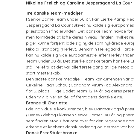
Nikoline Frølich og Caroline Jespersgaard La Cour
Tre danske Team-medaljer
I Senior Dame Team under 30 år, kan Lærke Kamp Peder
Jespersgaard La Cour (Skive) nu kalde sig europamestr
præstation i finalerunden. Det danske Team havde forind
men formåede at løfte deres niveau i finalen, hvilket 
piger kunne fortjent lade sig hylde som nykårede eur
Nikolai Kronborg (Herlev), Benjamin Hellegaard-Harde
kan nu kalde sig vice-europamestre, efter Herlev-trioe
Team under 30 år. Det stærke danske team har flere 
stå i relief til at det var allerførste gang at lige neto
stort mesterskab.
Den sidste danske medalje i Team-konkurrencen var af
Cirkeline Pagh Schou (Gangnam Virum) og Alexandra
flot 3. plads i Pige Cadet Team 12-14 år og deres præsta
uden tvivl bliver en del af fremtidens danske elite.
Bronze til Charlotte
I de individuelle konkurrencer, blev Danmark også pr
(Herlev) deltog i klassen Senior Damer -40 år og præst
semifinalen stod Charlotte over for den regerende n
erkende et knebent dansk nederlag og dermed var bro
Dansk FreeStyle-bronze