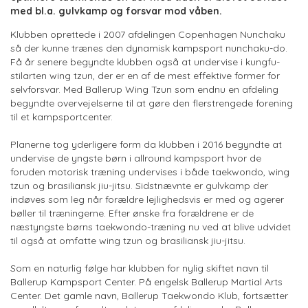
med bl.a. gulvkamp og forsvar mod våben.
Klubben oprettede i 2007 afdelingen Copenhagen Nunchaku
så der kunne trænes den dynamisk kampsport nunchaku-do.
Få år senere begyndte klubben også at undervise i kungfu-
stilarten wing tzun, der er en af de mest effektive former for
selvforsvar. Med Ballerup Wing Tzun som endnu en afdeling
begyndte overvejelserne til at gøre den flerstrengede forening
til et kampsportcenter.
Planerne tog yderligere form da klubben i 2016 begyndte at
undervise de yngste børn i allround kampsport hvor de
foruden motorisk træning undervises i både taekwondo, wing
tzun og brasiliansk jiu-jitsu. Sidstnævnte er gulvkamp der
indøves som leg når forældre lejlighedsvis er med og agerer
bøller til træningerne. Efter ønske fra forældrene er de
næstyngste børns taekwondo-træning nu ved at blive udvidet
til også at omfatte wing tzun og brasiliansk jiu-jitsu.
Som en naturlig følge har klubben for nylig skiftet navn til
Ballerup Kampsport Center. På engelsk Ballerup Martial Arts
Center. Det gamle navn, Ballerup Taekwondo Klub, fortsætter