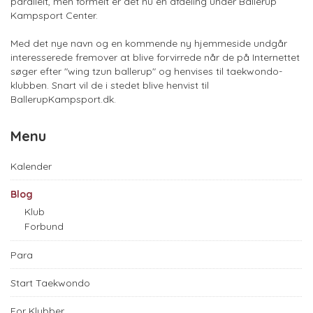
parallelt, men formelt er det nu en afdeling under Ballerup
Kampsport Center.
Med det nye navn og en kommende ny hjemmeside undgår
interesserede fremover at blive forvirrede når de på Internettet
søger efter "wing tzun ballerup" og henvises til taekwondo-
klubben. Snart vil de i stedet blive henvist til
BallerupKampsport.dk.
Menu
Kalender
Blog
Klub
Forbund
Para
Start Taekwondo
For Klubber