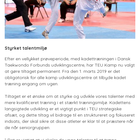
Styrket talentmiljø
Efter en vellykket prøveperiode, med kadettræningen i Dansk
Taekwondo Forbunds udviklingscentre, har TEU Kamp nu valgt
at gøre tiltaget permanent. Fra den 1. marts 2019 er det
obligatorisk for alle kamp udviklingscentre at tilbyde kadet
træning engang om ugen.
Tiltaget er et ønske om at styrke og udvikle vores talenter med
mere kvalificeret træning i et stærkt træningsmiljø. Kadettens
langsigtede udvikling er et vigtigt punkt i TEU strategiske
afsæt, og dette tiltag vil bidrage til en struktureret og fokuseret
indsats, der skal sikre at disse atleter er klar til at præstere når
de når seniorgruppen.
” Det er vigtigt at vi skoler de unge talenter til at træne