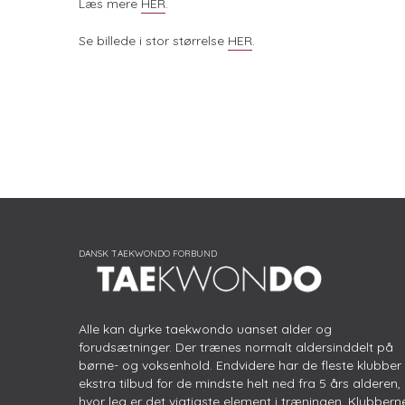
Læs mere
HER
.
Se billede i stor størrelse
HER
.
Alle kan dyrke taekwondo uanset alder og
forudsætninger. Der trænes normalt aldersinddelt på
børne- og voksenhold. Endvidere har de fleste klubber
ekstra tilbud for de mindste helt ned fra 5 års alderen,
hvor leg er det vigtigste element i træningen. Klubbern