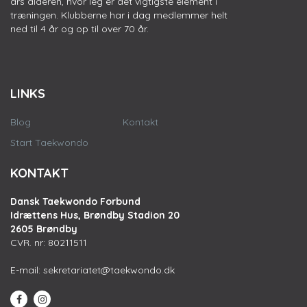
års alderen, hvor leg er det vigtigste element i
træningen. Klubberne har i dag medlemmer helt
ned til 4 år og op til over 70 år.
LINKS
Blog
Kontakt
Start Taekwondo
KONTAKT
Dansk Taekwondo Forbund
Idrættens Hus, Brøndby Stadion 20
2605 Brøndby
CVR. nr: 80211511
E-mail:
sekretariatet@taekwondo.dk