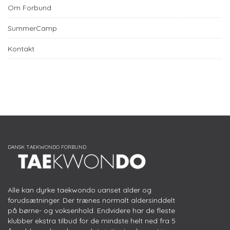
Om Forbund
SummerCamp
Kontakt
Alle kan dyrke taekwondo uanset alder og
forudsætninger. Der trænes normalt aldersinddelt
på børne- og voksenhold. Endvidere har de fleste
klubber ekstra tilbud for de mindste helt ned fra 5