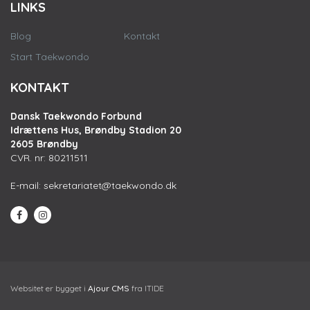
LINKS
Blog
Kontakt
Start Taekwondo
KONTAKT
Dansk Taekwondo Forbund
Idrættens Hus, Brøndby Stadion 20
2605 Brøndby
CVR. nr: 80211511
E-mail:
sekretariatet@taekwondo.dk
Websitet er bygget i
Ajour CMS
fra ITIDE