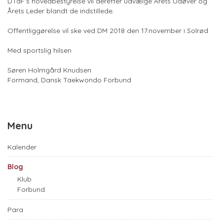
DTaF’s hovedbestyrelse vil derefter udvælge Årets Udøver og
Årets Leder blandt de indstillede.
Offentliggørelse vil ske ved DM 2018 den 17.november i Solrød
Med sportslig hilsen
Søren Holmgård Knudsen
Formand, Dansk Taekwondo Forbund
Menu
Kalender
Blog
Klub
Forbund
Para