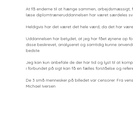
At få enderne til at hænge sammen, arbejdsmæssigt, fa
læse diplomtræneruddannelsen har været særdeles sv
Heldigvis har det været det hele værd, da det har være
Uddannelsen har betydet, at jeg har fået øjnene op for 
disse beskrevet, analyseret og samtidig kunne anvende f
bedste.
Jeg kan kun anbefale de der har tid og lyst til at komp
i forbundet på sigt kan få en fælles forståelse og ref
De 3 små mennesker på billedet var censorer. Fra ven
Michael Iversen