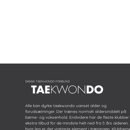
Alle kan dyrke taekwondo uanset alder og
forudsætninger. Der trænes normalt aldersinddelt på
børne- og voksenhold. Endvidere har de fleste klubber
ekstra tilbud for de mindste helt ned fra 5 års alderen,
hvor leg er det vigtigste element i træningen. Klubbern