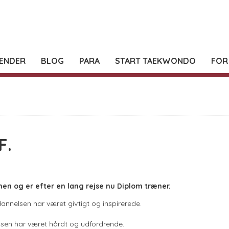
ENDER
BLOG
PARA
START TAEKWONDO
FOR
F.
en og er efter en lang rejse nu Diplom træner.
nnelsen har været givtigt og inspirerede.
en har været hårdt og udfordrende.