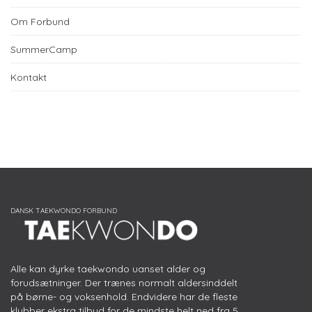
Om Forbund
SummerCamp
Kontakt
Alle kan dyrke taekwondo uanset alder og
forudsætninger. Der trænes normalt aldersinddelt
på børne- og voksenhold. Endvidere har de fleste
klubber ekstra tilbud for de mindste helt ned fra 5