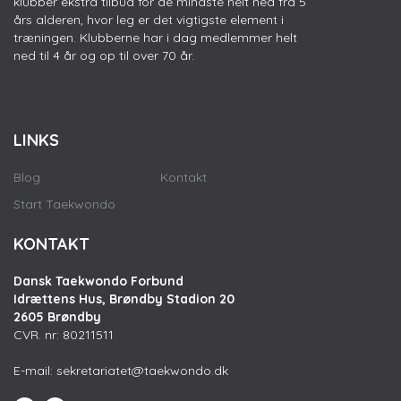
klubber ekstra tilbud for de mindste helt ned fra 5
års alderen, hvor leg er det vigtigste element i
træningen. Klubberne har i dag medlemmer helt
ned til 4 år og op til over 70 år.
LINKS
Blog
Kontakt
Start Taekwondo
KONTAKT
Dansk Taekwondo Forbund
Idrættens Hus, Brøndby Stadion 20
2605 Brøndby
CVR. nr: 80211511
E-mail:
sekretariatet@taekwondo.dk