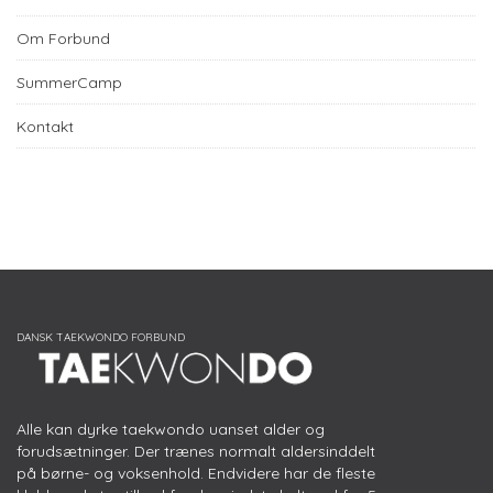
Om Forbund
SummerCamp
Kontakt
Alle kan dyrke taekwondo uanset alder og
forudsætninger. Der trænes normalt aldersinddelt
på børne- og voksenhold. Endvidere har de fleste